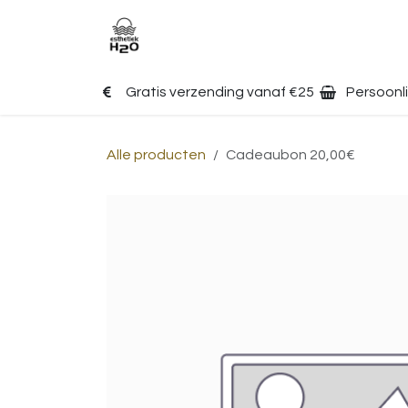
Overslaan naar inhoud
Home
Afspraken
Web
Gratis verzending vanaf €25
Persoonli
Alle producten
Cadeaubon 20,00€