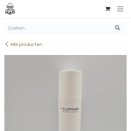
Overslaan naar inhoud
Alle producten